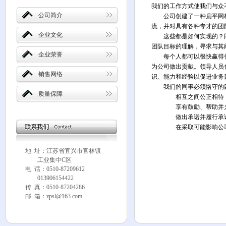
我们的工作方式使我们与众
公司简介
公司创建了一种扁平网格状
流，并对具有各种专才的团
企业文化
这些都是如何实现的？同事
团队目标的理解，寻求与其
企业荣誉
每个人都可以很快赢得信
为公司做出贡献。领导人员
销售网络
识、能力和经验以促进业务
我们的同事必须恪守的四
质量保障
相互之间公正相待，并
享有鼓励、帮助并允许
做出承诺并履行承诺
在采取可能影响公司声
地 址：江苏省宜兴市官林镇
工业集中C区
电 话：0510-87209612
013906154422
传 真：0510-87204286
邮 箱：zpsl@163.com